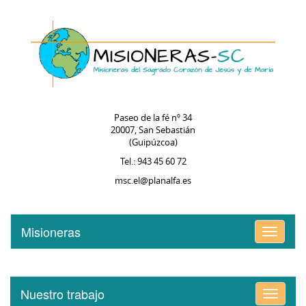
Paseo de la fé nº 34
20007, San Sebastián
(Guipúzcoa)
Tel.: 943 45 60 72
msc.el@planalfa.es
Misioneras
Alternar
menú
Nuestro trabajo
Alternar