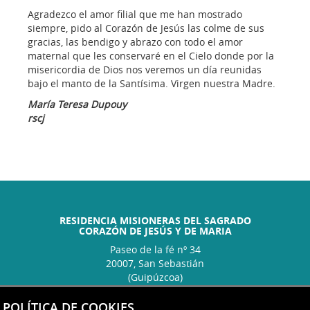
Agradezco el amor filial que me han mostrado
siempre, pido al Corazón de Jesús las colme de sus
gracias, las bendigo y abrazo con todo el amor
maternal que les conservaré en el Cielo donde por la
misericordia de Dios nos veremos un día reunidas
bajo el manto de la Santísima. Virgen nuestra Madre.
María Teresa Dupouy
rscj
RESIDENCIA MISIONERAS DEL SAGRADO
CORAZÓN DE JESÚS Y DE MARIA
Paseo de la fé nº 34
20007, San Sebastián
(Guipúzcoa)
Tel.:943 45 60 72
POLÍTICA DE COOKIES