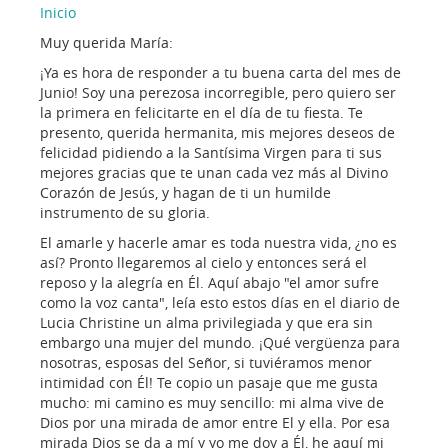
Inicio
Muy querida María:
¡Ya es hora de responder a tu buena carta del mes de
Junio! Soy una perezosa incorregible, pero quiero ser
la primera en felicitarte en el día de tu fiesta. Te
presento, querida hermanita, mis mejores deseos de
felicidad pidiendo a la Santísima Virgen para ti sus
mejores gracias que te unan cada vez más al Divino
Corazón de Jesús, y hagan de ti un humilde
instrumento de su gloria.
El amarle y hacerle amar es toda nuestra vida, ¿no es
así? Pronto llegaremos al cielo y entonces será el
reposo y la alegría en Él. Aquí abajo "el amor sufre
como la voz canta", leía esto estos días en el diario de
Lucia Christine un alma privilegiada y que era sin
embargo una mujer del mundo. ¡Qué vergüenza para
nosotras, esposas del Señor, si tuviéramos menor
intimidad con Él! Te copio un pasaje que me gusta
mucho: mi camino es muy sencillo: mi alma vive de
Dios por una mirada de amor entre El y ella. Por esa
mirada Dios se da a mí y yo me doy a Él, he aquí mi