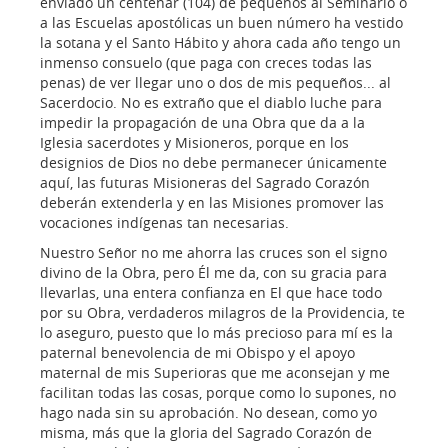
enviado un centenar (104) de pequeños al Seminario o
a las Escuelas apostólicas un buen número ha vestido
la sotana y el Santo Hábito y ahora cada año tengo un
inmenso consuelo (que paga con creces todas las
penas) de ver llegar uno o dos de mis pequeños... al
Sacerdocio. No es extraño que el diablo luche para
impedir la propagación de una Obra que da a la
Iglesia sacerdotes y Misioneros, porque en los
designios de Dios no debe permanecer únicamente
aquí, las futuras Misioneras del Sagrado Corazón
deberán extenderla y en las Misiones promover las
vocaciones indígenas tan necesarias.
Nuestro Señor no me ahorra las cruces son el signo
divino de la Obra, pero Él me da, con su gracia para
llevarlas, una entera confianza en El que hace todo
por su Obra, verdaderos milagros de la Providencia, te
lo aseguro, puesto que lo más precioso para mí es la
paternal benevolencia de mi Obispo y el apoyo
maternal de mis Superioras que me aconsejan y me
facilitan todas las cosas, porque como lo supones, no
hago nada sin su aprobación. No desean, como yo
misma, más que la gloria del Sagrado Corazón de