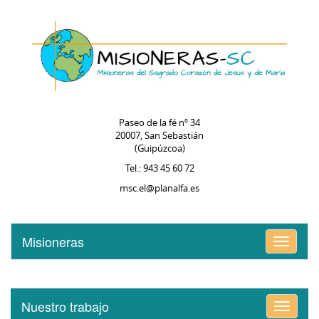
Paseo de la fé nº 34
20007, San Sebastián
(Guipúzcoa)
Tel.: 943 45 60 72
msc.el@planalfa.es
Misioneras
Alternar
menú
Nuestro trabajo
Alternar