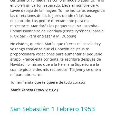
centenario, 15 medallas como el modelo adjunto. Te lo
envío en un cartón separado. Lleva el nombre de A.
Lavée debajo de la imagen. Tú me indicarás enseguida
las direcciones de los lugares donde tú las has
encontrado. Las pediré directamente para no
molestarte. Mandarás los paquetes a: Mr Estomba -
Commissionnaire de Hendaya (Bsses Pyrénees) para el
P. Oxibar. (Para entregar a M. Dupouy)
No olvides, querida María, que tú eres mi asociada y
yo tengo confianza que el Corazón de Jesús te
proporcionará vocaciones para aumentar el pequeño
grupo. France está contenta, te escribirá después de
Navidad, lo mismo que a la Hermana Superiora a la
cual te pido le des mis recuerdos. Tía Jenny se une a
mí para abrazarte.
Tu hermanita que te quiere de todo corazón
María Teresa Dupouy, r.s.c.j
San Sebastián 1 Febrero 1953