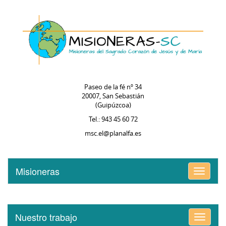
Paseo de la fé nº 34
20007, San Sebastián
(Guipúzcoa)
Tel.: 943 45 60 72
msc.el@planalfa.es
Misioneras
Alternar
menú
Nuestro trabajo
Alternar