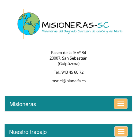
Paseo de la fé nº 34
20007, San Sebastián
(Guipúzcoa)
Tel.: 943 45 60 72
msc.el@planalfa.es
Misioneras
Alternar
menú
Nuestro trabajo
Alternar